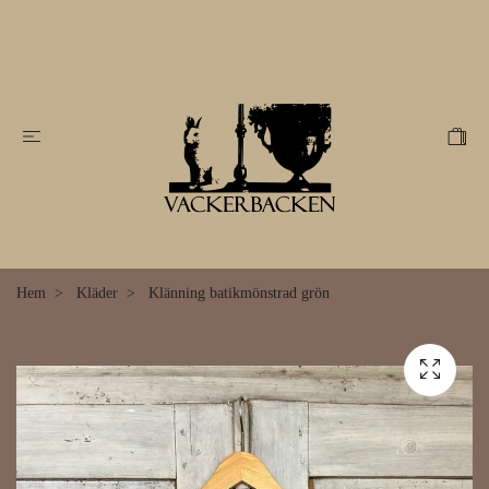
Hem
Kläder
Klänning batikmönstrad grön