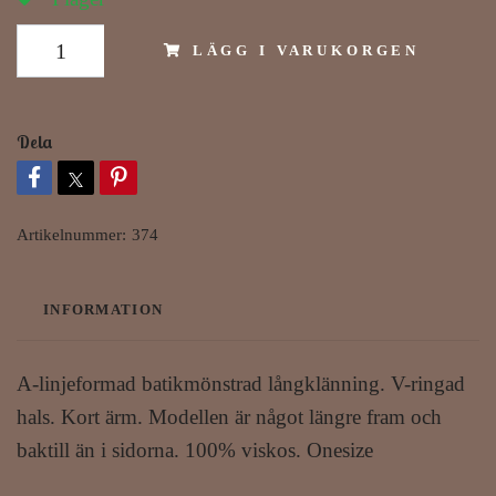
LÄGG I VARUKORGEN
Dela
Artikelnummer:
374
INFORMATION
A-linjeformad batikmönstrad långklänning. V-ringad
hals. Kort ärm. Modellen är något längre fram och
baktill än i sidorna. 100% viskos. Onesize