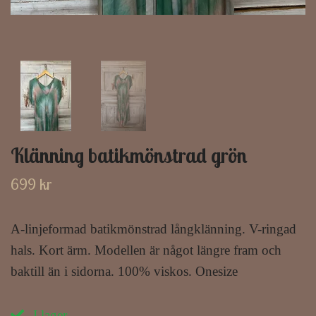
Klänning batikmönstrad grön
699 kr
A-linjeformad batikmönstrad långklänning. V-ringad
hals. Kort ärm. Modellen är något längre fram och
baktill än i sidorna. 100% viskos. Onesize
I lager