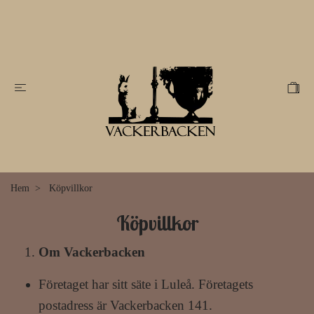
Hem
Köpvillkor
Köpvillkor
Om Vackerbacken
Företaget har sitt säte i Luleå. Företagets
postadress är Vackerbacken 141.