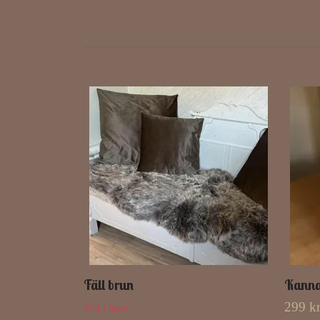
Fäll brun
Kanna/
299 k
Slut i lager