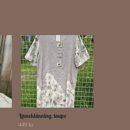
Linneklänning, taupe
449 kr