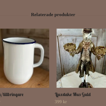
tillbringare
Ljusstake Mus Guld
r
399 kr