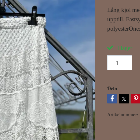
Lång kjol med
upptill. Fast
polyesterOnes
I lager
Dela
Artikelnummer: