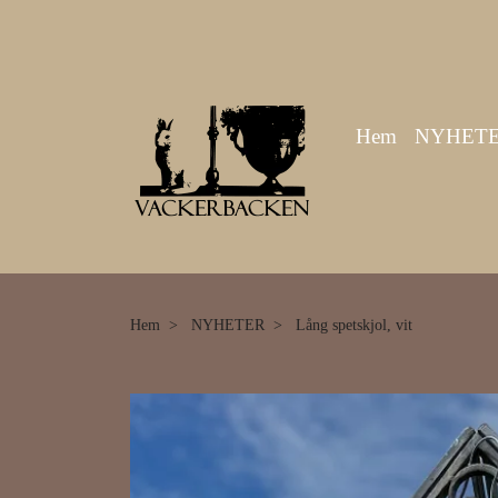
Hem
NYHET
Hem
NYHETER
Lång spetskjol, vit