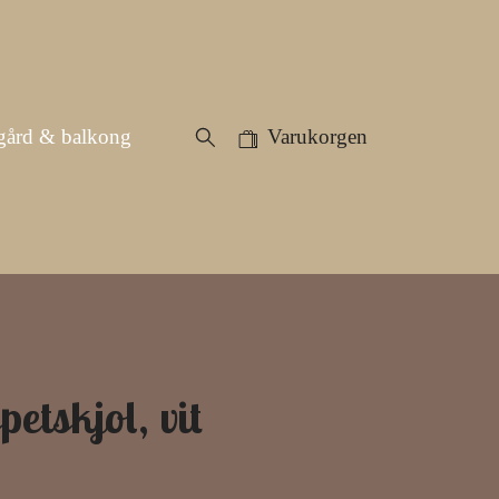
gård & balkong
Varukorgen
petskjol, vit