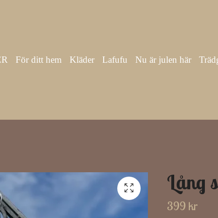
ER
För ditt hem
Kläder
Lafufu
Nu är julen här
Träd
Lång s
399 kr