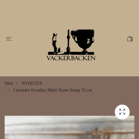
Hem
NYHETER
Ljusstake Kronljus Multi Stone Senap 32 cm