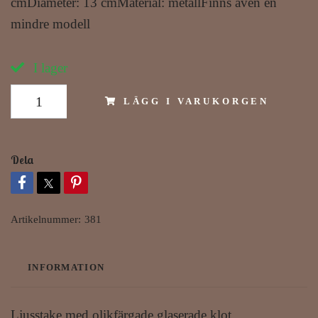
cmDiameter: 13 cmMaterial: metallFinns även en
mindre modell
I lager
LÄGG I VARUKORGEN
Dela
Artikelnummer:
381
INFORMATION
Ljusstake med olikfärgade glaserade klot.