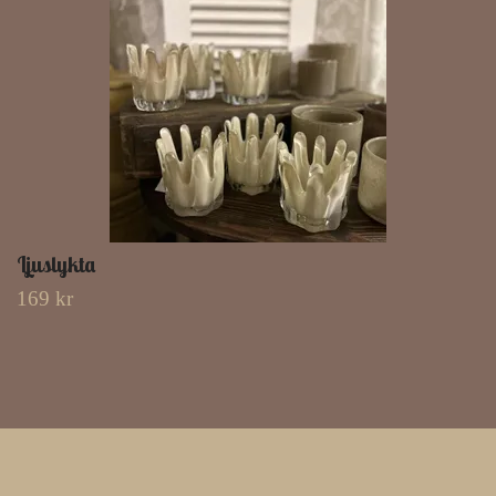
Ljuslykta
169 kr