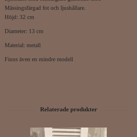
Mässingsfärgad fot och ljushållare.
Höjd: 32 cm
Diameter: 13 cm
Material: metall
Finns även en mindre modell