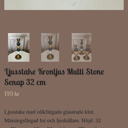
Ljusstake Kronljus Multi Stone
Senap 32 cm
199 kr
Ljusstake med olikfärgade glaserade klot.
Mässingsfärgad fot och ljushållare. Höjd: 32