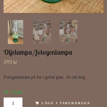
Oljelampa/fotogenlampa
349 kr
Fotogenlampa på fot i grönt glas. 34 cm hög
I lager
LÄGG I VARUKORGEN