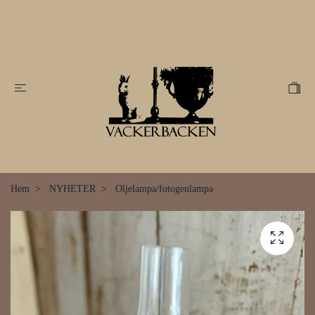
Hem
NYHETER
Oljelampa/fotogenlampa