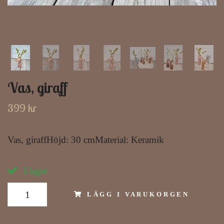
Vas, giraff
399 kr
Vas, giraffHöjd: 30 cmMaterial: Keramik
I lager
LÄGG I VARUKORGEN