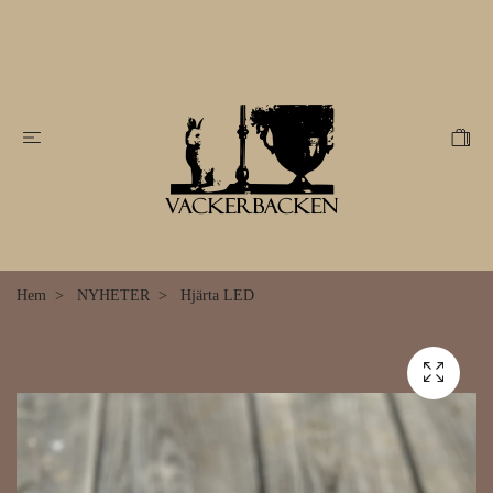
Hem
NYHETER
Hjärta LED