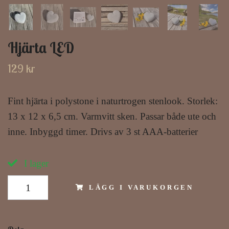
Hjärta LED
129 kr
Fint hjärta i polystone i naturtrogen stenlook. Storlek:
13 x 12 x 6,5 cm. Varmvitt sken. Passar både ute och
inne. Inbyggd timer. Drivs av 3 st AAA-batterier
I lager
LÄGG I VARUKORGEN