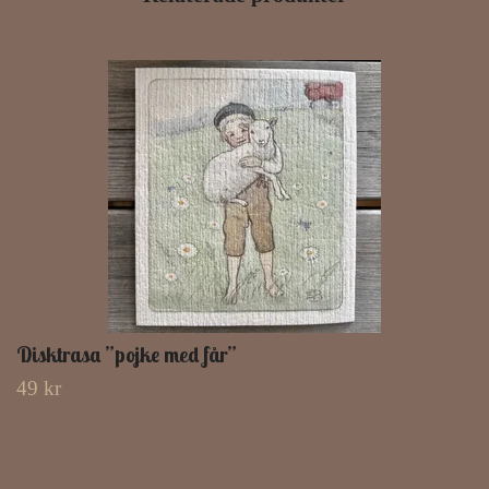
Disktrasa ”pojke med får”
49 kr