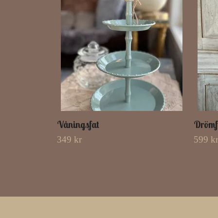
Våningsfat
Drömf
349 kr
599 k