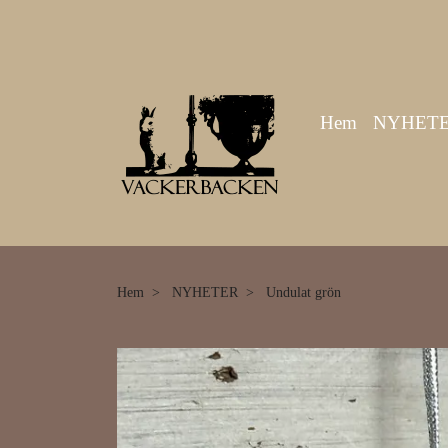
Hem
NYHET
Hem
NYHETER
Undulat grön