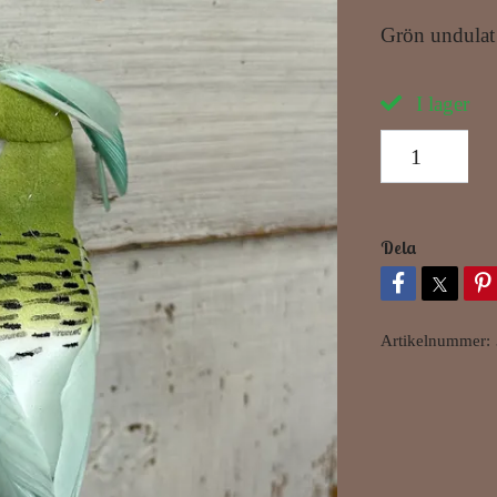
Grön undulat 
I lager
Dela
Artikelnummer: