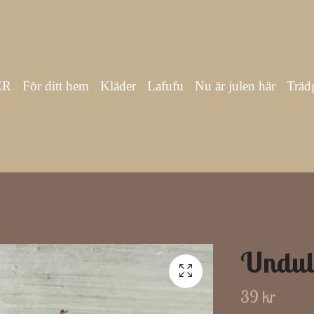
ER
För ditt hem
Kläder
Lafufu
Nu är julen här
Träd
Undul
39 kr