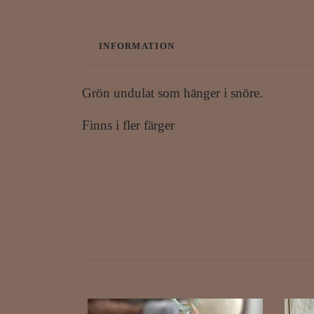
INFORMATION
Grön undulat som hänger i snöre.
Finns i fler färger