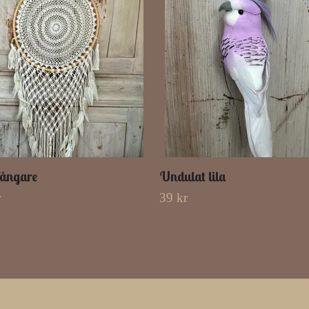
ångare
Undulat lila
r
39 kr