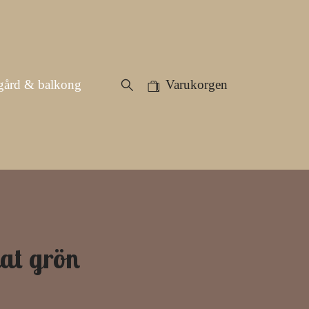
gård & balkong
Varukorgen
at grön