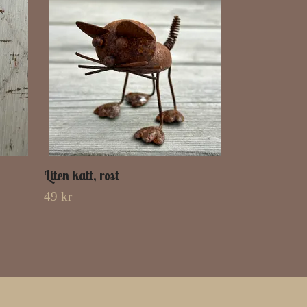
Liten katt, rost
49 kr