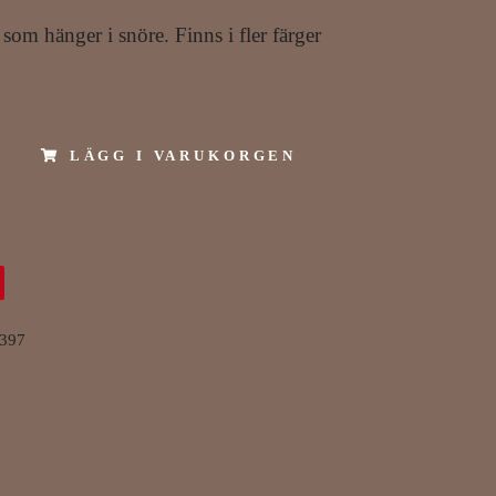
som hänger i snöre. Finns i fler färger
LÄGG I VARUKORGEN
397